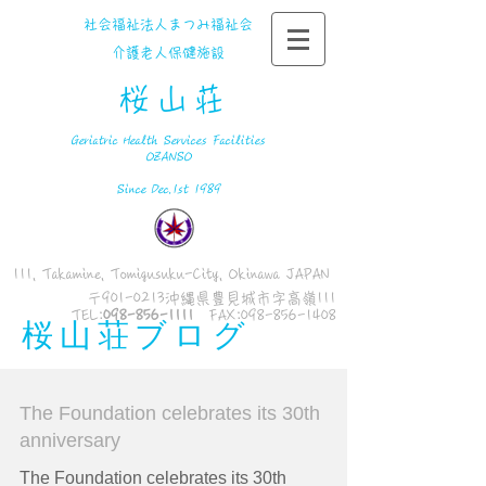
社会福祉法人まつみ福祉会
​介護老人保健施設
桜山荘
​
Geriatric Health Services Facilities
OZANSO
​​Since Dec.1st 1989
111, Takamine, Tomigusuku-City, Okinawa JAPAN
〒901-0213沖縄県豊見城市字高嶺111
​TEL:
098-856-1111
​FAX:
098-856-1408
桜山荘ブログ
The Foundation celebrates its 30th
anniversary
The Foundation celebrates its 30th