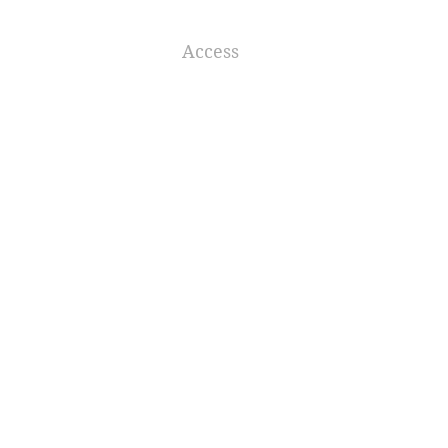
Access
Map
〒901-0213
沖縄県豊見
城市
字高嶺111
111,
Takamine
Tomigusuk
u,
Okinawa,
JAPAN