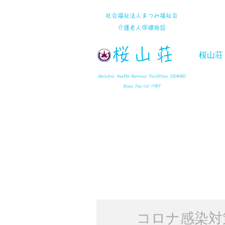
社会福祉法人まつみ福祉会
​介護老人保健施設
桜山荘
桜山荘
​
Geriatric Health Services Facilities OZANSO
​​Since Dec.1st 1989
コロナ感染対